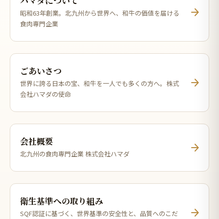
ハマダについて
arrow_forward
昭和63年創業。北九州から世界へ、和牛の価値を届ける
食肉専門企業
ごあいさつ
arrow_forward
世界に誇る日本の宝、和牛を一人でも多くの方へ。株式
会社ハマダの使命
会社概要
arrow_forward
北九州の食肉専門企業 株式会社ハマダ
衛生基準への取り組み
arrow_forward
SQF認証に基づく、世界基準の安全性と、品質へのこだ